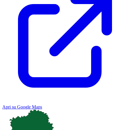
Apri su Google Maps
Keyboard shortcuts
Image may be subject to copyright
Terms
Map
Satellite