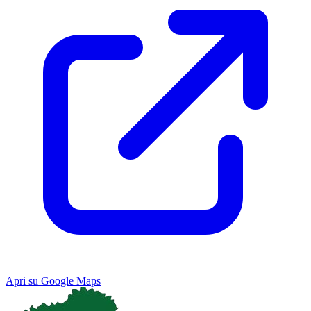
Apri su Google Maps
Keyboard shortcuts
Image may be subject to copyright
Terms
Map
Satellite