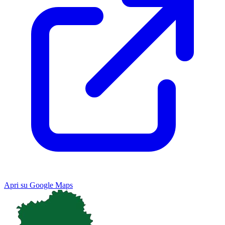
Apri su Google Maps
Keyboard shortcuts
Image may be subject to copyright
Terms
Map
Satellite