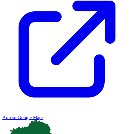
Apri su Google Maps
Keyboard shortcuts
Image may be subject to copyright
Terms
Map
Satellite