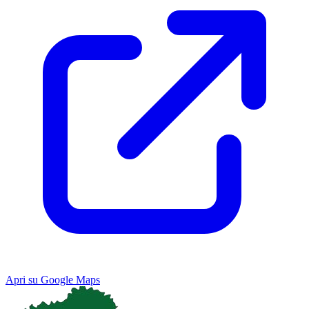
Apri su Google Maps
Keyboard shortcuts
Image may be subject to copyright
Terms
Map
Satellite