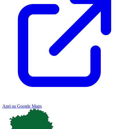
Apri su Google Maps
Keyboard shortcuts
Image may be subject to copyright
Terms
Map
Satellite