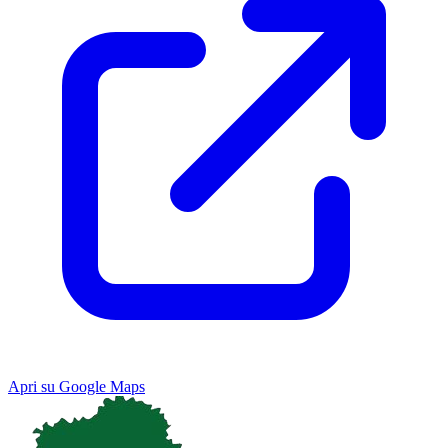
Apri su Google Maps
Keyboard shortcuts
Image may be subject to copyright
Terms
Map
Satellite