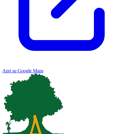
Apri su Google Maps
Keyboard shortcuts
Image may be subject to copyright
Terms
Map
Satellite