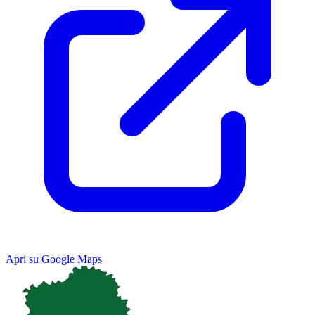
Apri su Google Maps
Keyboard shortcuts
Image may be subject to copyright
Terms
Map
Satellite