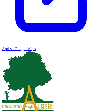
Apri su Google Maps
Keyboard shortcuts
Image may be subject to copyright
Terms
Map
Satellite