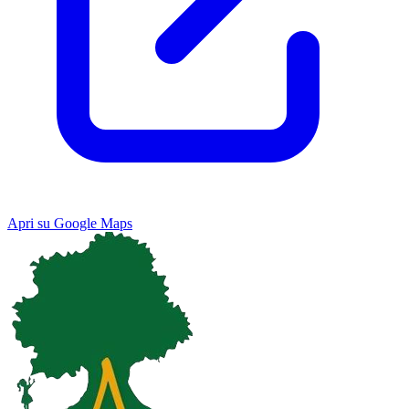
Apri su Google Maps
Keyboard shortcuts
Image may be subject to copyright
Terms
Map
Satellite