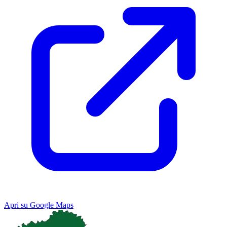
Apri su Google Maps
Keyboard shortcuts
Image may be subject to copyright
Terms
Map
Satellite