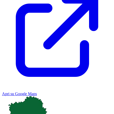
Apri su Google Maps
Keyboard shortcuts
Image may be subject to copyright
Terms
Map
Satellite