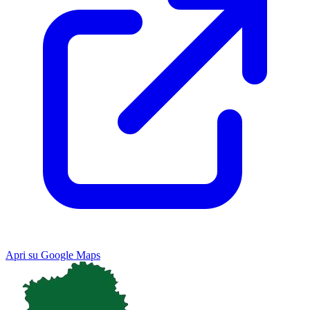
Apri su Google Maps
Keyboard shortcuts
Image may be subject to copyright
Terms
Map
Satellite