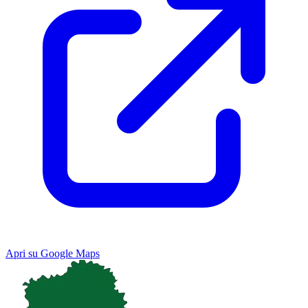
Apri su Google Maps
Keyboard shortcuts
Image may be subject to copyright
Terms
Map
Satellite