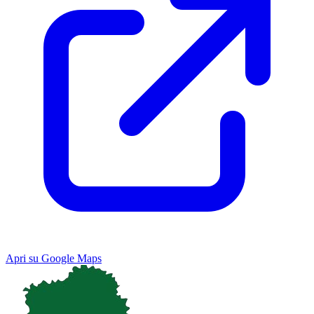
Apri su Google Maps
Keyboard shortcuts
Image may be subject to copyright
Terms
Map
Satellite