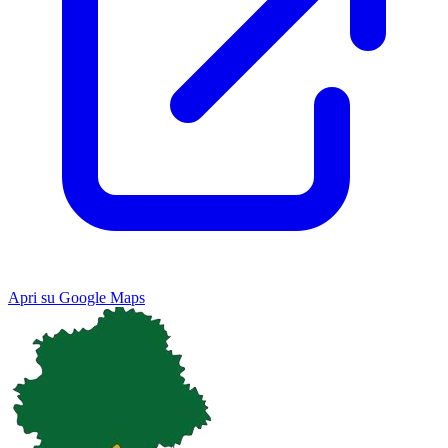
Apri su Google Maps
Keyboard shortcuts
Image may be subject to copyright
Terms
Map
Satellite