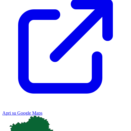
Apri su Google Maps
Keyboard shortcuts
Image may be subject to copyright
Terms
Map
Satellite