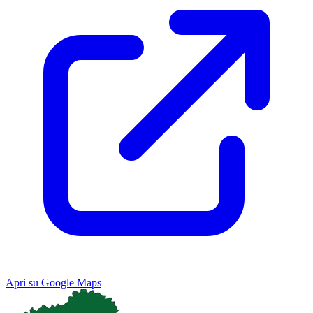
Apri su Google Maps
Keyboard shortcuts
Image may be subject to copyright
Terms
Map
Satellite