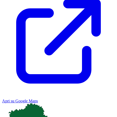
Apri su Google Maps
Keyboard shortcuts
Image may be subject to copyright
Terms
Map
Satellite