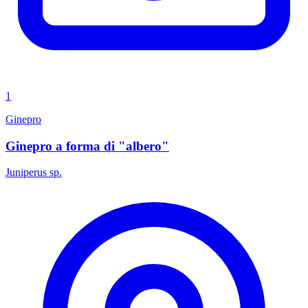
1
Ginepro
Ginepro a forma di "albero"
Juniperus sp.