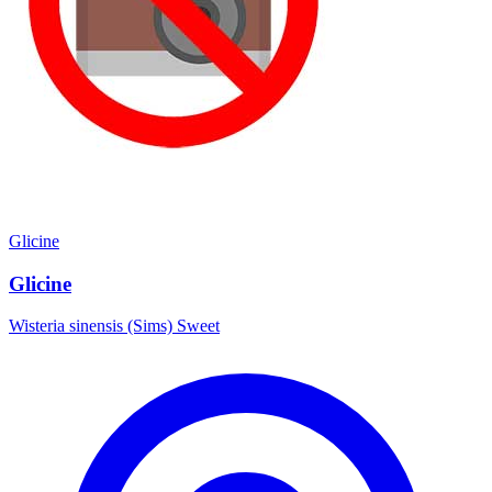
Glicine
Glicine
Wisteria sinensis (Sims) Sweet