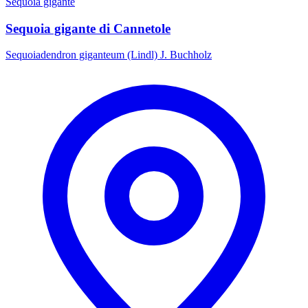
Sequoia gigante
Sequoia gigante di Cannetole
Sequoiadendron giganteum (Lindl) J. Buchholz