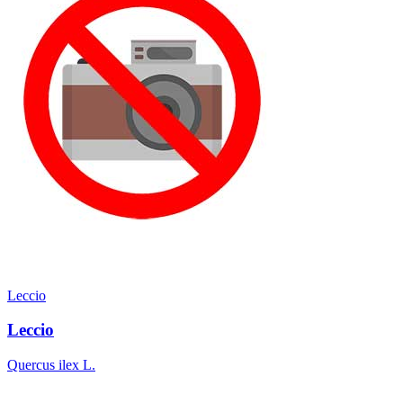
Leccio
Leccio
Quercus ilex L.