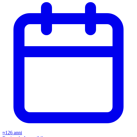
≈126 anni