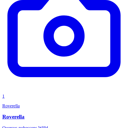
1
Roverella
Roverella
Quercus pubescens Willd.