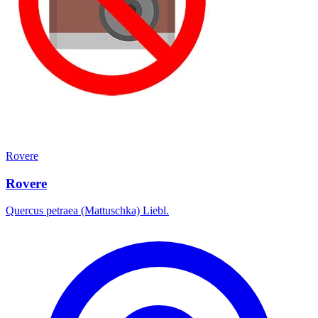
Rovere
Rovere
Quercus petraea (Mattuschka) Liebl.