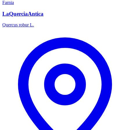
Farnia
LaQuerciaAntica
Quercus robur L.