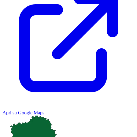
Apri su Google Maps
Keyboard shortcuts
Image may be subject to copyright
Terms
Map
Satellite