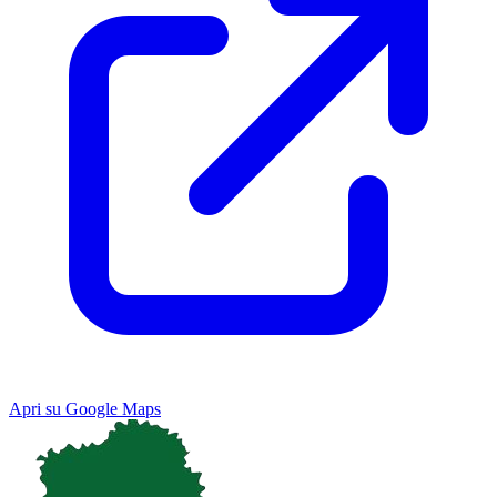
Apri su Google Maps
Keyboard shortcuts
Image may be subject to copyright
Terms
Map
Satellite