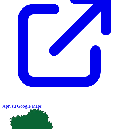
Apri su Google Maps
Keyboard shortcuts
Image may be subject to copyright
Terms
Map
Satellite