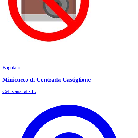
Bagolaro
Minicucco di Contrada Castiglione
Celtis australis L.