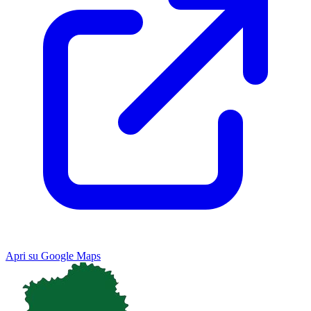
Apri su Google Maps
Keyboard shortcuts
Image may be subject to copyright
Terms
Map
Satellite