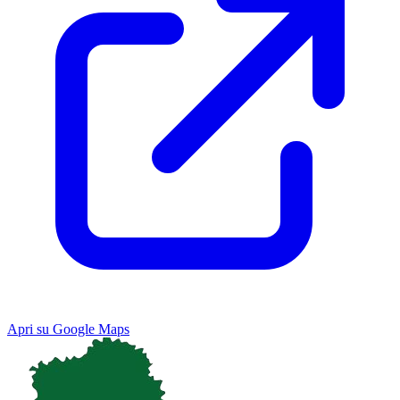
Apri su Google Maps
Keyboard shortcuts
Image may be subject to copyright
Terms
Map
Satellite