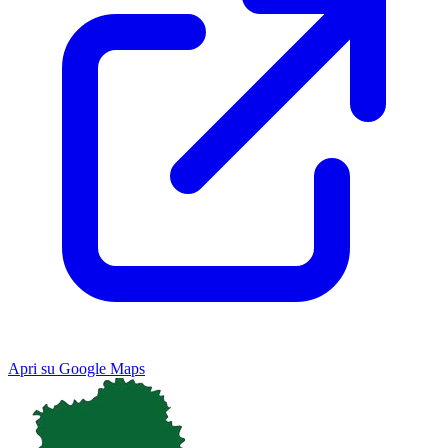
Apri su Google Maps
Keyboard shortcuts
Image may be subject to copyright
Terms
Map
Satellite