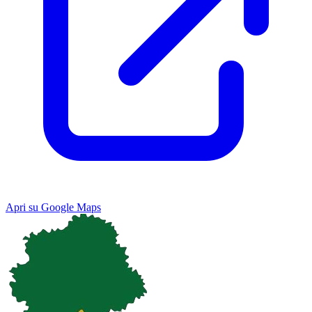
Apri su Google Maps
Keyboard shortcuts
Image may be subject to copyright
Terms
Map
Satellite