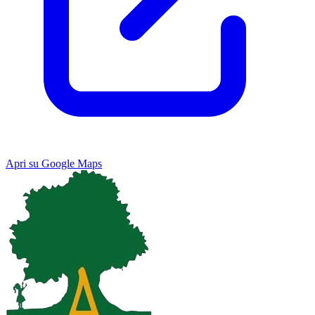
Apri su Google Maps
Keyboard shortcuts
Image may be subject to copyright
Terms
Map
Satellite