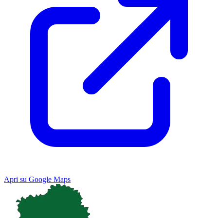
Apri su Google Maps
Keyboard shortcuts
Image may be subject to copyright
Terms
Map
Satellite