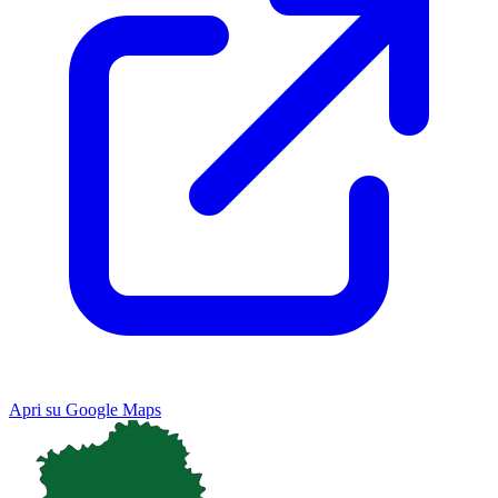
Apri su Google Maps
Keyboard shortcuts
Image may be subject to copyright
Terms
Map
Satellite