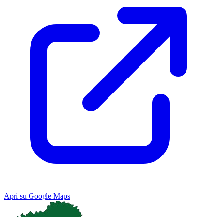
Apri su Google Maps
Keyboard shortcuts
Image may be subject to copyright
Terms
Map
Satellite