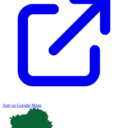
Apri su Google Maps
Keyboard shortcuts
Image may be subject to copyright
Terms
Map
Satellite