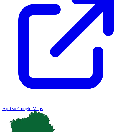
Apri su Google Maps
Keyboard shortcuts
Image may be subject to copyright
Terms
Map
Satellite