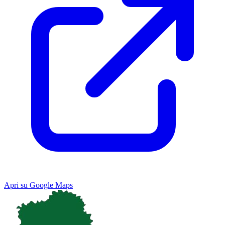
Apri su Google Maps
Keyboard shortcuts
Image may be subject to copyright
Terms
Map
Satellite