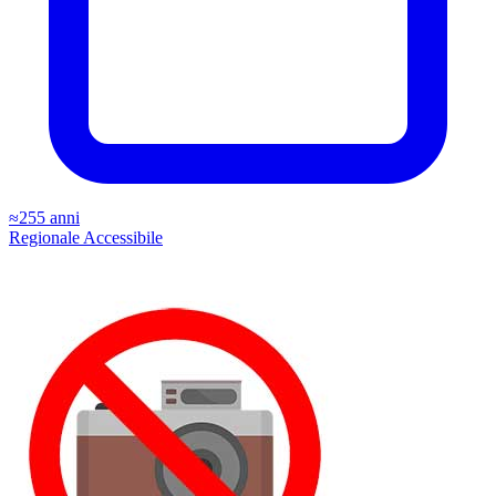
≈255 anni
Regionale
Accessibile