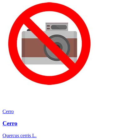
Cerro
Cerro
Quercus cerris L.