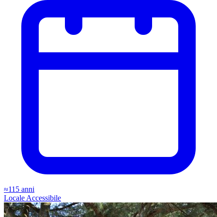
≈115 anni
Locale
Accessibile