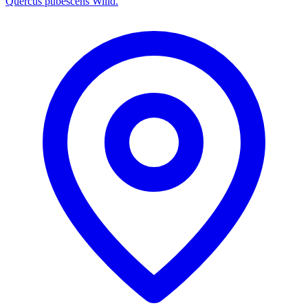
Quercus pubescens Willd.