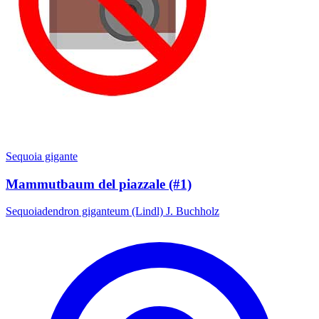
Sequoia gigante
Mammutbaum del piazzale (#1)
Sequoiadendron giganteum (Lindl) J. Buchholz