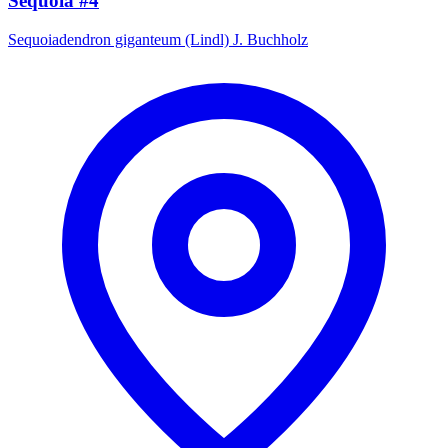
Sequoia #4
Sequoiadendron giganteum (Lindl) J. Buchholz