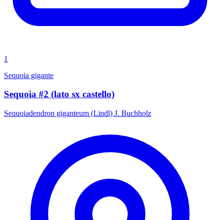
1
Sequoia gigante
Sequoia #2 (lato sx castello)
Sequoiadendron giganteum (Lindl) J. Buchholz