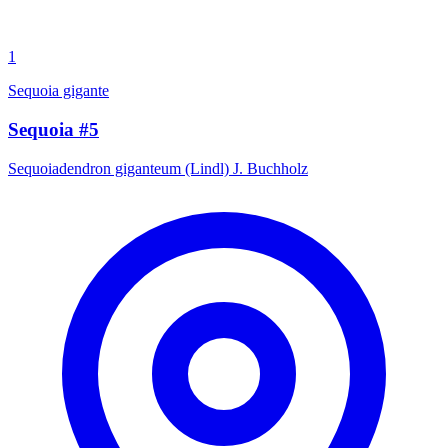
1
Sequoia gigante
Sequoia #5
Sequoiadendron giganteum (Lindl) J. Buchholz