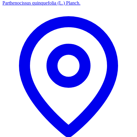
Parthenocissus quinquefolia (L.) Planch.