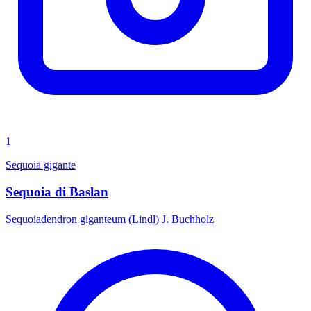
1
Sequoia gigante
Sequoia di Baslan
Sequoiadendron giganteum (Lindl) J. Buchholz