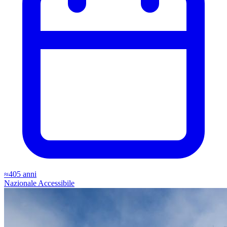
≈405 anni
Nazionale
Accessibile